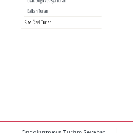
Uzak Doğu Ve Asya Turları
Balkan Turları
Size Özel Turlar
Ondokuzmayıs Turizm Seyahat